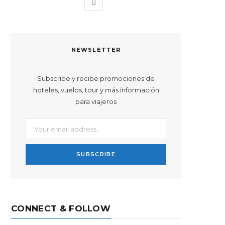
I
n
s
NEWSLETTER
t
a
Subscribe y recibe promociones de
hoteles, vuelos, tour y más información
g
para viajeros
r
a
m
CONNECT & FOLLOW