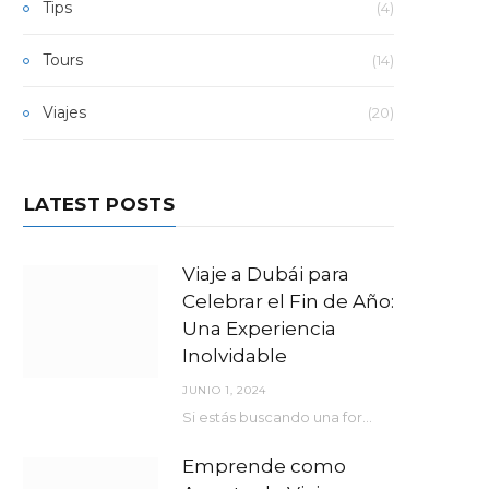
Tips
(4)
Tours
(14)
Viajes
(20)
LATEST POSTS
Viaje a Dubái para
Celebrar el Fin de Año:
Una Experiencia
Inolvidable
JUNIO 1, 2024
Si estás buscando una forma espectacular de despedir el año y darle la bienvenida al nuevo, no hay mejor lugar que Dubái.
Emprende como