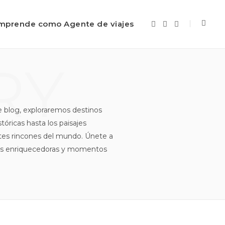
mprende como Agente de viajes
F
I
Y
a
n
o
c
s
u
e
t
T
b
a
u
RY
o
g
b
o
r
e
k
a
m
e blog, exploraremos destinos
tóricas hasta los paisajes
ntes rincones del mundo. Únete a
ias enriquecedoras y momentos