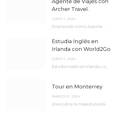
Agente de Viajes con
Archer Travel.
JUNIO 1, 2024
Emprende como Agente de viajes con Archer Travel.
Estudia Inglés en
Irlanda con World2Go
JUNIO 1, 2024
Estudia Inglés en Irlanda con World2Go
Tour en Monterrey
MARZO 21, 2024
¡Descubre la majestuosidad de Monterrey como nunca antes lo has experimentado! Bienvenido a una ciudad…