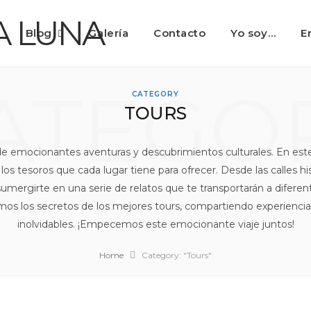
⭐
Blog
Galería
Contacto
Yo soy…
E
ATEGO
CATEGORY
TOURS
 de emocionantes aventuras y descubrimientos culturales. En est
os tesoros que cada lugar tiene para ofrecer. Desde las calles his
sumergirte en una serie de relatos que te transportarán a difere
mos los secretos de los mejores tours, compartiendo experienc
inolvidables. ¡Empecemos este emocionante viaje juntos!
Home
Category: "Tours"