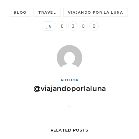
BLOG
TRAVEL
VIAJANDO POR LA LUNA
6
AUTHOR
@viajandoporlaluna
W
e
b
s
i
t
RELATED POSTS
e