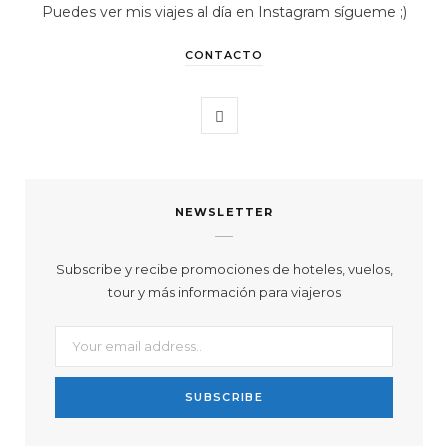
Puedes ver mis viajes al día en Instagram sígueme ;)
CONTACTO
I
n
s
NEWSLETTER
t
a
Subscribe y recibe promociones de hoteles, vuelos,
tour y más información para viajeros
g
r
a
m