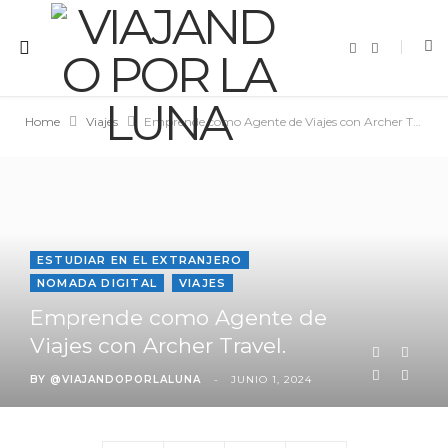
F
I
a
n
c
s
e
t
b
a
o
g
Home
Viajes
Emprende como Agente de Viajes con Archer Travel.
o
r
k
a
m
ESTUDIAR EN EL EXTRANJERO
NOMADA DIGITAL
VIAJES
Emprende como Agente de
Viajes con Archer Travel.
BY
@VIAJANDOPORLALUNA
JUNIO 1, 2024