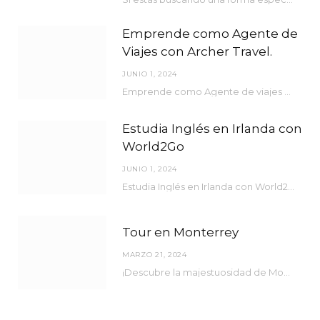
Emprende como Agente de
Viajes con Archer Travel.
JUNIO 1, 2024
Emprende como Agente de viajes con Archer Travel.
Estudia Inglés en Irlanda con
World2Go
JUNIO 1, 2024
Estudia Inglés en Irlanda con World2Go
Tour en Monterrey
MARZO 21, 2024
¡Descubre la majestuosidad de Monterrey como nunca antes lo has experimentado! Bienvenido a una ciudad…