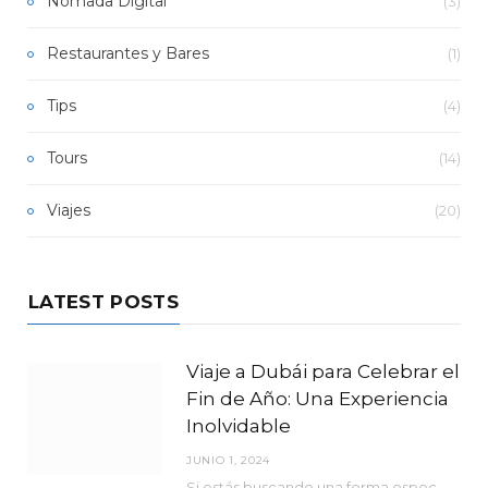
Nomada Digital
(3)
Restaurantes y Bares
(1)
Tips
(4)
Tours
(14)
Viajes
(20)
LATEST POSTS
Viaje a Dubái para Celebrar el
Fin de Año: Una Experiencia
Inolvidable
JUNIO 1, 2024
Si estás buscando una forma espectacular de despedir el año y darle la bienvenida al nuevo, no hay mejor lugar que Dubái.