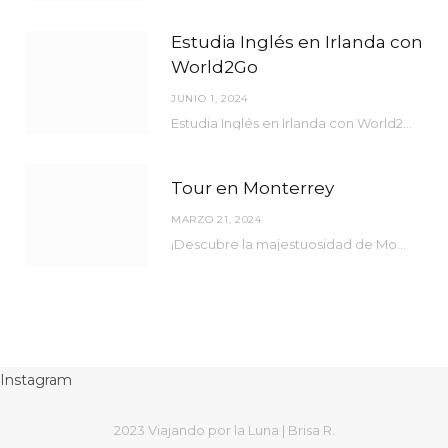
Estudia Inglés en Irlanda con
World2Go
JUNIO 1, 2024
Estudia Inglés en Irlanda con World2Go
Tour en Monterrey
MARZO 21, 2024
¡Descubre la majestuosidad de Monterrey como nunca antes lo has experimentado! Bienvenido a una ciudad…
Instagram
2023 Viajando por la Luna | Brisa R.