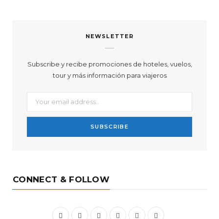
n
s
NEWSLETTER
t
a
Subscribe y recibe promociones de hoteles, vuelos,
tour y más información para viajeros
g
r
a
m
CONNECT & FOLLOW
F
T
I
P
Y
L