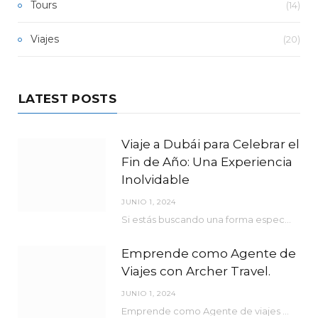
Tours
(14)
Viajes
(20)
LATEST POSTS
Viaje a Dubái para Celebrar el
Fin de Año: Una Experiencia
Inolvidable
JUNIO 1, 2024
Si estás buscando una forma espectacular de despedir el año y darle la bienvenida al nuevo, no hay mejor lugar que Dubái.
Emprende como Agente de
Viajes con Archer Travel.
JUNIO 1, 2024
Emprende como Agente de viajes con Archer Travel.